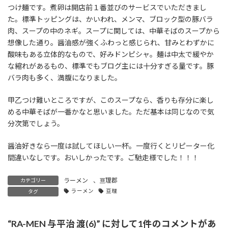
つけ麺です。煮卵は開店前１番並びのサービスでいただきまし
た。標準トッピングは、かいわれ、メンマ、ブロック型の豚バラ
肉、スープの中のネギ。スープに関しては、中華そばのスープから
想像した通り。醤油感が強くふわっと感じられ、甘みとわずかに
酸味もある立体的なもので、好みドンピシャ。麺は中太で緩やか
な縮れがあるもの、標準でもブログ主には十分すぎる量です。豚
バラ肉も多く、満腹になりました。
甲乙つけ難いところですが、このスープなら、香りも存分に楽し
める中華そばが一番かなと思いました。ただ基本は同じなので気
分次第でしょう。
醤油好きなら一度は試してほしい一杯。一度行くとリピーター化
間違いなしです。おいしかったです。ご馳走様でした！！！
ラーメン
、
亘理郡
カテゴリー
ラーメン
亘理
タグ
“
RA-MEN 与平治 渡(6)
” に対して1件のコメントがあ