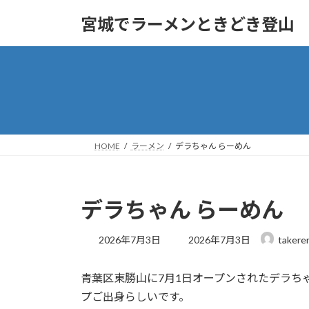
コ
ナ
宮城でラーメンときどき登山
ン
ビ
テ
ゲ
ン
ー
ツ
シ
へ
ョ
ス
ン
キ
に
ッ
移
HOME
ラーメン
デラちゃん らーめん
プ
動
デラちゃん らーめん
最
2026年7月3日
2026年7月3日
takere
終
更
青葉区東勝山に7月1日オープンされたデラち
新
日
プご出身らしいです。
時