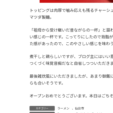
トッピングは肉厚で噛み応えも残るチャーシ
マツダ製麺。
「祖母から受け継いだ昔ながらの一杯」と謳
い感じの一杯です。こってりにしたので背脂
た感があったので、このやさしい感じを味わ
煮干しと鶏らしいですが、ブログ主にはいい
つくづく味覚音痴だなと自省しつついただき
最後雑炊風にいただきましたが、あまり御飯
らも合いそうです。
オープンおめでとうございます。本日はごち
ラーメン
、
仙台市
カテゴリー