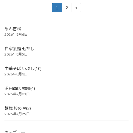
投
1
2
»
固
固
定
定
稿
ペ
ペ
ー
ー
の
めん吉松
ジ
ジ
2026年8月6日
ペ
ー
自家製麺 七だし
2026年8月5日
ジ
送
中華そば いぶし(10)
2026年8月3日
り
沼田商店 麺組(4)
2026年7月31日
麺舞 杉のや(2)
2026年7月29日
カテゴリー