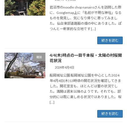
岩沼市のnoodle shop nanairoさんを訪問した際
に、Googlemap上に「名前が不明な神社」なる
ものを発見し、気になり帰りに寄ってみまし
た。 仙台東部道路脇の畑の中にありました。ぽ
つんと一軒家的な立地です […]
続きを読む
4/4(木)時点の一目千本桜・太陽の村桜開
雑談
花状況
2024年4月4日
船岡城址公園 船岡城址公園を中心とした2024
年4月4日(木)13時頃の開花状況を確認してきま
した。開花宣言も、ほとんどは蕾の状況でし
た。満開は週末以降のようです。それでも、部
分的には既に楽しめる状況ではありました。 桜
[…]
続きを読む