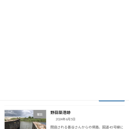
ラーメンを残しておきます。 5年過ごした宮城
から転勤で4年離れ、再び宮城滞在となり2年経
過し […]
続きを読む
名取市の新商業施設「オルフィーカ美田
雑談
園」
2024年9月18日
千極煮干さんからの帰り、こちらを通りかかっ
たら、新施設の名前が決まっていました。 6月
頃の何もなかった原っぱに工事がはじまった頃
の様子。 隣接マンションのちらしに名前が掲載
されていました。「オルフィーカ美田園」だそ
う。 […]
続きを読む
野蒜築港跡
雑談
2024年6月5日
閉店される善谷さんからの帰路、国道45号線に