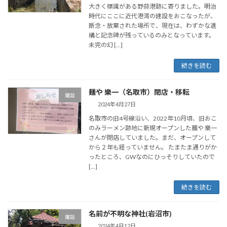
大きく標識がある野蒜港跡に寄りました。明治
時代にここに近代港湾の建設をおこなったが、
断念・放棄された場所で、現在は、わずかな遺
構と記念碑が残っているのみとなっています。
未完の幻 […]
続きを読む
麺や 樂一（名取市）閉店・移転
雑談
2024年4月27日
名取市の旧4号線沿い、2022年10月頃、旧おこ
のみラーメン跡地に新規オープンした麺や 樂一
さんが閉店していました。まだ、オープンして
から２年も経っていません。 たまたま通りがか
ったところ、GWなのにひっそりしていたので
[…]
続きを読む
名前が不明な神社(岩沼市)
雑談
2024年4月12日