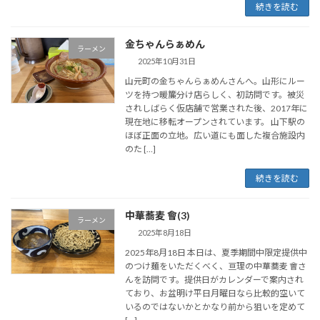
続きを読む
金ちゃんらぁめん
ラーメン
2025年10月31日
山元町の金ちゃんらぁめんさんへ。山形にルー
ツを持つ暖簾分け店らしく、初訪問です。被災
されしばらく仮店舗で営業された後、2017年に
現在地に移転オープンされています。 山下駅の
ほぼ正面の立地。広い道にも面した複合施設内
のた […]
続きを読む
中華蕎麦 會(3)
ラーメン
2025年8月18日
2025年8月18日 本日は、夏季期間中限定提供中
のつけ麺をいただくべく、亘理の中華蕎麦 會さ
んを訪問です。提供日がカレンダーで案内され
ており、お盆明け平日月曜日なら比較的空いて
いるのではないかとかなり前から狙いを定めて