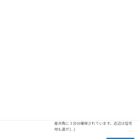
麺屋酒房 喜凜(2)
ラーメン
2026年6月12日
2026年6月12日 1年ぶりに亘理町の麺屋酒房 喜
凜さんを訪問です。 開店30分前着、先客なし。
ボードに記名も、昨年あった開店前待ちの案内
がなく、ちょっと嫌な予感（後ほど見事的
中）。予定通り開店まで周囲を散歩していたら
[…]
続きを読む
米沢ラーメンすえひろ
ラーメン
2025年11月7日
本日は、亘理の米沢ラーメンすえひろさんへ行
ってみました。初訪問です。 亘理駅から徒歩8
分の住宅地内の立地です。駐車場は、店舗前4
台と、正面向かって左手の民家を１軒挟んだ交
差点角に３台分確保されています。近辺は住宅
地も道が […]