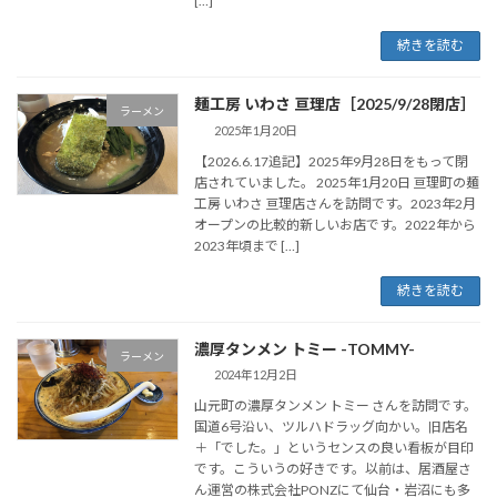
[…]
続きを読む
麺工房 いわさ 亘理店［2025/9/28閉店］
ラーメン
2025年1月20日
【2026.6.17追記】2025年9月28日をもって閉
店されていました。 2025年1月20日 亘理町の麺
工房 いわさ 亘理店さんを訪問です。2023年2月
オープンの比較的新しいお店です。2022年から
2023年頃まで […]
続きを読む
濃厚タンメン トミー -TOMMY-
ラーメン
2024年12月2日
山元町の濃厚タンメン トミー さんを訪問です。
国道6号沿い、ツルハドラッグ向かい。旧店名
＋「でした。」というセンスの良い看板が目印
です。こういうの好きです。以前は、居酒屋さ
ん運営の株式会社PONZにて仙台・岩沼にも多