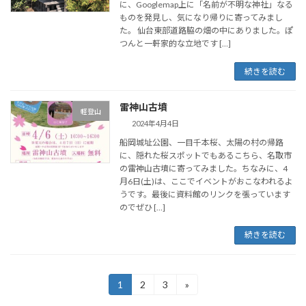
に、Googlemap上に「名前が不明な神社」なる
ものを発見し、気になり帰りに寄ってみまし
た。 仙台東部道路脇の畑の中にありました。ぽ
つんと一軒家的な立地です […]
続きを読む
雷神山古墳
軽登山
2024年4月4日
船岡城址公園、一目千本桜、太陽の村の帰路
に、隠れた桜スポットでもあるこちら、名取市
の雷神山古墳に寄ってみました。ちなみに、4
月6日(土)は、ここでイベントがおこなわれるよ
うです。最後に資料館のリンクを張っています
のでぜひ […]
続きを読む
投
1
2
3
»
固
固
固
定
定
定