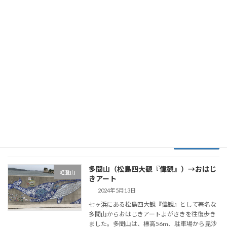
まで来 […]
続きを読む
瞑想の松 展望台
軽登山
2024年6月7日
丘のそば屋 一九七四さんから、仙台駅への帰り
道、軽い運動のため、こちらに寄りました。明
治時代の文人高山樗牛という方が旧制二高生時
代に失恋してこの松の下で、瞑想にふけった場
所とのことです。隠れた夜景スポットでもある
ようです […]
続きを読む
多聞山（松島四大観『偉観』）→おはじ
軽登山
きアート
2024年5月13日
七ヶ浜にある松島四大観『偉観』として著名な
多聞山からおはじきアートよがさきを往復歩き
ました。多聞山は、標高56m、駐車場から毘沙