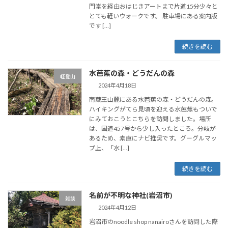
門堂を経由おはじきアートまで片道15分少々と
とても軽いウォークです。 駐車場にある案内版
です […]
続きを読む
水芭蕉の森・どうだんの森
軽登山
2024年4月18日
南蔵王山麓にある水芭蕉の森・どうだんの森。
ハイキングがてら見頃を迎える水芭蕉もついで
にみておこうとこちらを訪問しました。場所
は、国道457号から少し入ったところ。分岐が
あるため、素直にナビ推奨です。グーグルマッ
プ上、「水 […]
続きを読む
名前が不明な神社(岩沼市)
雑談
2024年4月12日
岩沼市のnoodle shop nanairoさんを訪問した際