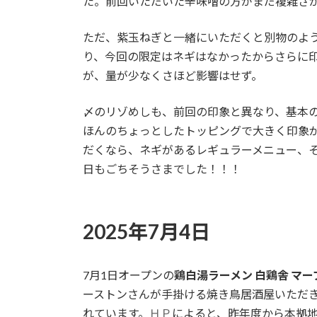
た。前回いただいた辛味噌の方がまだ複雑さ
ただ、紫玉ねぎと一緒にいただくと別物のよ
り、今回の限定はネギはなかったからさらに
が、量が少なくさほど影響はせず。
〆のリゾめしも、前回の印象と異なり、基本
ほんのちょっとしたトッピングで大きく印象
だくなら、ネギがあるレギュラーメニュー、
日もごちそうさまでした！！！
2025年7月4日
7月1日オープンの
鶏白湯ラーメン 白鶏舎 マ
ーストンさんが手掛ける焼き鳥居酒屋いただ
れています。
ＨＰ
によると、昨年度から本拠