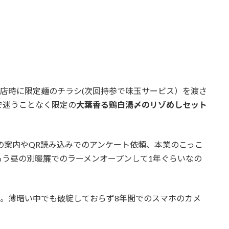
入店時に限定麺のチラシ(次回持参で味玉サービス）を渡さ
で迷うことなく限定の
大葉香る鶏白湯〆のリゾめしセット
録の案内やQR読み込みでのアンケート依頼、本業のこっこ
もう昼の別暖簾でのラーメンオープンして1年ぐらいなの
は17。薄暗い中でも破綻しておらず8年間でのスマホのカメ