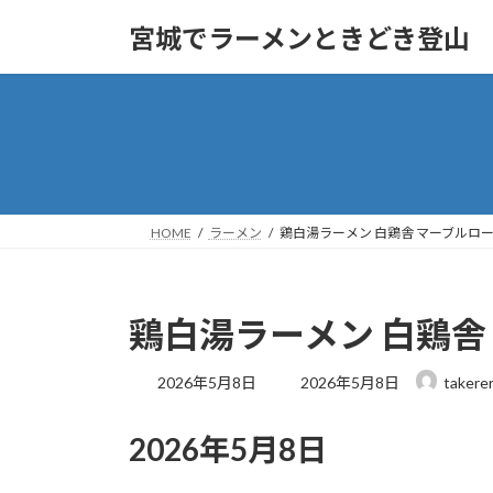
コ
ナ
宮城でラーメンときどき登山
ン
ビ
テ
ゲ
ン
ー
ツ
シ
へ
ョ
ス
ン
キ
に
ッ
移
HOME
ラーメン
鶏白湯ラーメン 白鶏舎 マーブルロード
プ
動
鶏白湯ラーメン 白鶏舎 
最
2026年5月8日
2026年5月8日
takere
終
更
2026年5月8日
新
日
時