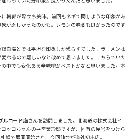
が加わっていた分印象が良かったんだと思いました。
うに輪郭が際立ち美味。前回もネギで同じような印象があ
印象が乏しかったのかも。レモンの味変も良かったのです
の鶏白湯とでは平坦な印象しか残らずでした。ラーメンは
が変わるので難しいなと改めて思いました。こちらでいた
その中でも変化ある辛味噌がベストかなと思いました。本
ーブルロード店
さんを訪問しました。北海道の株式会社イ
きコッコちゃんの昼営業形態ですが、固有の屋号をつけら
地札幌で展開開始され、今回仙台が道外初出店。