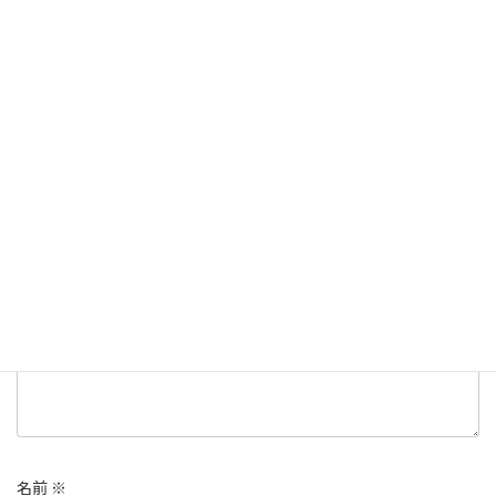
ラーメン
、
仙台市
カテゴリー
ラーメン
仙台市
宮城ラーメン
タグ
コメントを残す
メールアドレスが公開されることはありません。
※
が付いている
欄は必須項目です
コメント
※
名前
※