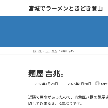
コ
ナ
宮城でラーメンときどき登山
ン
ビ
テ
ゲ
ン
ー
ツ
シ
へ
ョ
ス
ン
キ
に
ッ
移
HOME
ラーメン
麺屋 吉兆。
プ
動
麺屋 吉兆。
最
2026年1月28日
2026年1月28日
take
終
更
近隣で用事があったので、青葉区八幡の麺屋 
新
日
問して以来ゆえ、9年ぶりです。
時