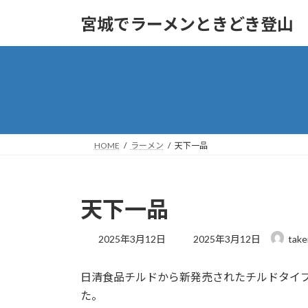
コ
ナ
宮城でラーメンときどき登山
ン
ビ
テ
ゲ
ン
ー
ツ
シ
へ
ョ
ス
ン
キ
に
ッ
移
HOME
ラーメン
天下一品
プ
動
天下一品
最
2025年3月12日
2025年3月12日
take
終
更
日清食品チルドから新発売されたチルドタイ
新
日
た。
時