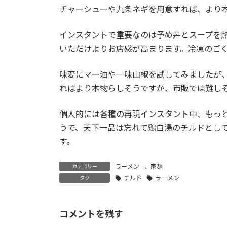
チャーシューや九条ネギを用意すれば、より
インスタントで重要なのは予め丼とスープを
いただけよりお店感が高まります。冷凍のご
味変にマー油や一味山椒を試してみましたが
ればより本物らしそうですが、市販では難し
個人的には各種の再現インスタント中、もっと
うで、天下一品は忘れて鶏白湯のチルドとし
す。
ラーメン
、
家麺
カテゴリー
チルド
ラーメン
タグ
コメントを残す