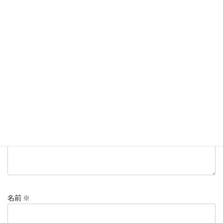
ラーメン
仙台市
宮城ラーメン
タグ
コメントを残す
メールアドレスが公開されることはありません。
※
が付いている
欄は必須項目です
コメント
※
名前
※