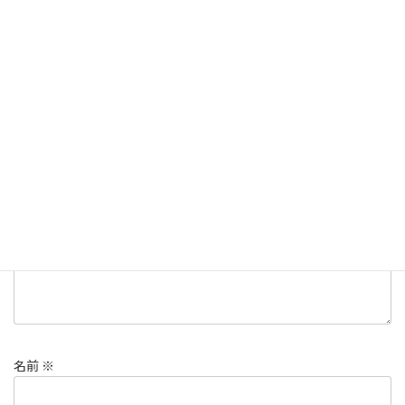
軽登山
カテゴリー
ハイキング
仙台市
宮城
登山
タグ
コメントを残す
メールアドレスが公開されることはありません。
※
が付いている
欄は必須項目です
コメント
※
名前
※