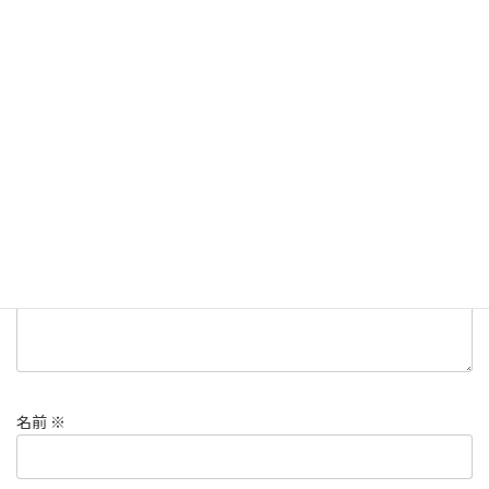
どき登山
コメントを残す
メールアドレスが公開されることはありません。
※
が付いている
欄は必須項目です
コメント
※
名前
※