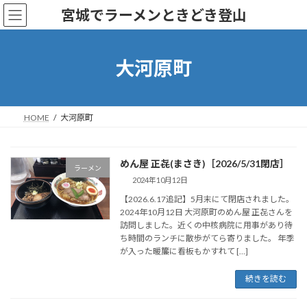
コ
ナ
宮城でラーメンときどき登山
ン
ビ
テ
ゲ
ン
ー
ツ
シ
大河原町
へ
ョ
ス
ン
キ
に
ッ
移
HOME
大河原町
プ
動
めん屋 正㐂(まさき)［2026/5/31閉店］
ラーメン
2024年10月12日
【2026.6.17追記】5月末にて閉店されました。
2024年10月12日 大河原町のめん屋 正㐂さんを
訪問しました。近くの中核病院に用事があり待
ち時間のランチに散歩がてら寄りました。 年季
が入った暖簾に看板もかすれて […]
続きを読む