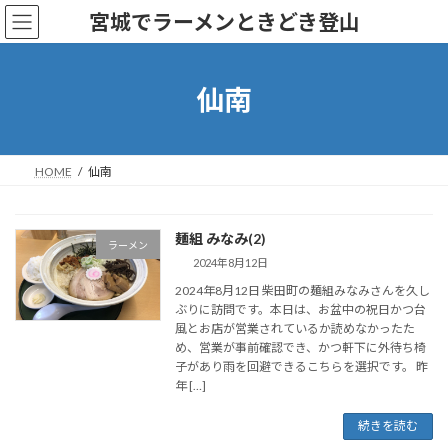
コ
ナ
宮城でラーメンときどき登山
ン
ビ
テ
ゲ
ン
ー
ツ
シ
仙南
へ
ョ
ス
ン
キ
に
ッ
移
HOME
仙南
プ
動
麺組 みなみ(2)
ラーメン
2024年8月12日
2024年8月12日 柴田町の麺組みなみさんを久し
ぶりに訪問です。本日は、お盆中の祝日かつ台
風とお店が営業されているか読めなかったた
め、営業が事前確認でき、かつ軒下に外待ち椅
子があり雨を回避できるこちらを選択です。 昨
年 […]
続きを読む