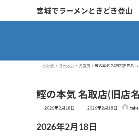
コ
ナ
宮城でラーメンときどき登山
ン
ビ
テ
ゲ
ン
ー
ツ
シ
へ
ョ
ス
ン
キ
に
ッ
移
HOME
ラーメン
名取市
鰹の本気 名取店(旧店名 も
プ
動
鰹の本気 名取店(旧店名 
最
2026年2月18日
2026年2月18日
take
終
更
2026年2月18日
新
日
時