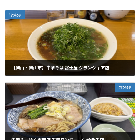
前の記事
【岡山・岡山市】中華そば 冨士屋 グランヴィア店
2026年1月13日
次の記事
生姜らーめん専門店 生姜ワンダー。仙台栗生店