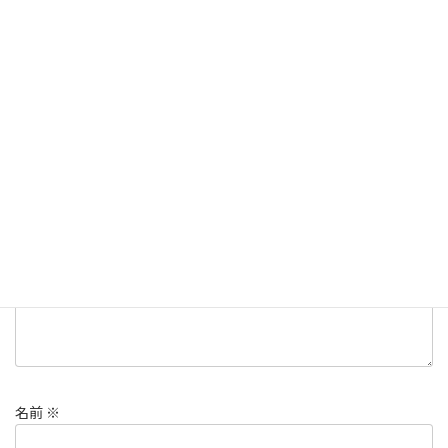
ラーメン
、
仙台市
カテゴリー
ラーメン
仙台市
宮城ラーメン
タグ
コメントを残す
メールアドレスが公開されることはありません。
※
が付いている
欄は必須項目です
コメント
※
名前
※