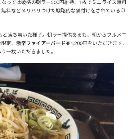
なっては破格の朝ラー500円維持、1枚でミニライス無料
り無料などメリハリつけた戦略的な値付けをされている印
一名と落ち着いた様子。朝ラー提供あるも、朝からフルメニ
た限定、
激辛ファイアーバード
並1,200円をいただきます。
もう一枚いただきました。