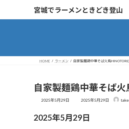
コ
ナ
宮城でラーメンときどき登山
ン
ビ
テ
ゲ
ン
ー
ツ
シ
へ
ョ
ス
ン
キ
に
ッ
移
HOME
ラーメン
自家製麺鶏中華そば火鳥HINOTORI(2
プ
動
自家製麺鶏中華そば火鳥HI
最
2025年5月29日
2025年5月29日
take
終
更
2025年5月29日
新
日
時