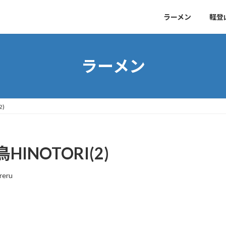
ラーメン
軽登
ラーメン
)
NOTORI(2)
reru