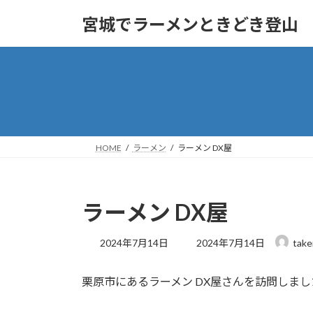
コ
ナ
宮城でラーメンときどき登山
ン
ビ
テ
ゲ
ン
ー
ツ
シ
へ
ョ
ス
ン
キ
に
ッ
移
HOME
ラーメン
ラーメン DX屋
プ
動
ラーメン DX屋
最
2024年7月14日
2024年7月14日
take
終
更
栗原市にあるラーメン DX屋さんを訪問しまし
新
日
時